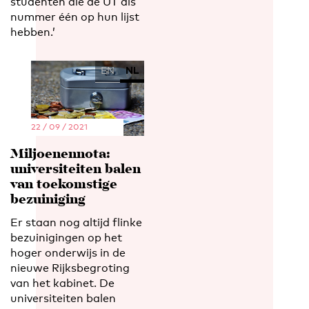
studenten die de UT als
nummer één op hun lijst
hebben.’
EN
NL
22 / 09 / 2021
Miljoenennota:
universiteiten balen
van toekomstige
bezuiniging
Er staan nog altijd flinke
bezuinigingen op het
hoger onderwijs in de
nieuwe Rijksbegroting
van het kabinet. De
universiteiten balen