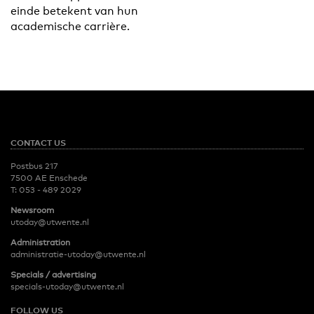
einde betekent van hun
academische carrière.
CONTACT US
Postbus 217
7500 AE Enschede
T:
053 - 489 2029
Newsroom
utoday@utwente.nl
Administration
administratie-utoday@utwente.nl
Specials / advertising
specials-utoday@utwente.nl
FOLLOW US