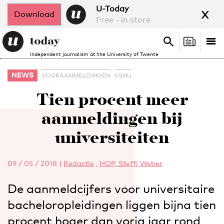
x
U-Today
Download
Free - in store
Search
Tog
Search
Independent journalism at the University of Twente
nav
NEWS
VOORAANMELDINGEN
VSNU
Tien procent meer
aanmeldingen bij
universiteiten
09 / 05 / 2018
|
Redactie
,
HOP, Steffi Weber
De aanmeldcijfers voor universitaire
bacheloropleidingen liggen bijna tien
procent hoger dan vorig jaar rond