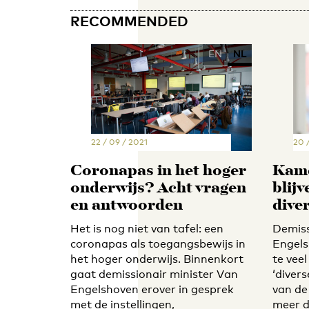
RECOMMENDED
EN
NL
22 / 09 / 2021
20 
Coronapas in het hoger
Kame
onderwijs? Acht vragen
blijv
en antwoorden
dive
Het is nog niet van tafel: een
Demiss
coronapas als toegangsbewijs in
Engels
het hoger onderwijs. Binnenkort
te veel
gaat demissionair minister Van
‘divers
Engelshoven erover in gesprek
van de
met de instellingen,
meer 