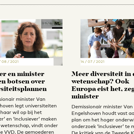
EN
NL
/ 08 / 2021
14 / 07 / 2021
r en minister
Meer diversiteit in
en botsen over
wetenschap? Ook
rsiteitsplannen
Europa eist het, ze
minister
ionair minister Van
hoven legt universiteiten
Demissionair minister Van
 haar wil op bij het
Engelshoven houdt vast a
er’ en ‘inclusiever’ maken
plan om het hoger onderwi
 wetenschap, vindt onder
onderzoek ‘inclusiever’ te
de VVD. De gemoederen
De kritiek van de Tweede 