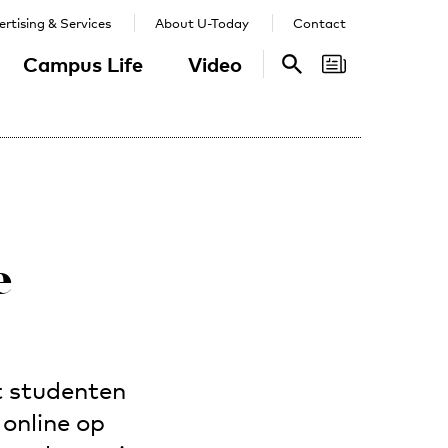
rtising & Services
About U-Today
Contact
Campus Life
Video
Search
Search
e
t studenten
online op