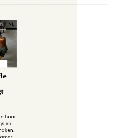
EN
NL
 de
gt
an haar
js en
 maken.
Kamer