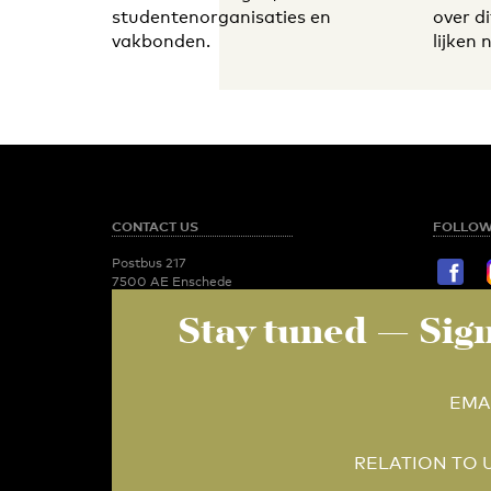
studentenorganisaties en
over di
vakbonden.
lijken 
CONTACT US
FOLLOW
Postbus 217
7500 AE Enschede
T:
053 - 489 2029
Stay tuned
— Sign
STAY TU
Newsroom
utoday@utwente.nl
E-mail
Administration
Relation 
EMA
administratie-
utoday@utwente.nl
Specials / advertising
RELATION TO 
specials-utoday@utwente.nl