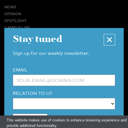
NEWS
OPINION
SPOTLIGHT
CAMPUS LIFE
VIDEO
Stay tuned
MAGAZINES
BUSINESS & CAREER
Sign up for our weekly newsletter.
ADVERTISING & SERVICES
ABOUT U-TODAY
EMAIL
CONTACT
ARCHIVE
MORE
RELATION TO UT
(PDF)
(PDF)
LINKS
DISCLAIMER / COPYRIGHT
REDACTIESTATUUT
/
EDITORIAL STATUTE
PRIVACY POLICY
LANGUAGE & AI POLICY
This website makes use of cookies to enhance browsing experience and
provide additional functionality.