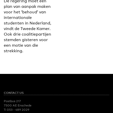
De regering moet een
plan van aanpak maken
voor het ‘behoud’ van
internationale
studenten in Nederland,
vindt de Tweede Kamer.
Ook drie coalitiepartijen
stemden gisteren voor
een motie van die
strekking.
CONTACT US
Postbus 217
7500 AE Enschede
T:
053 - 489 2029