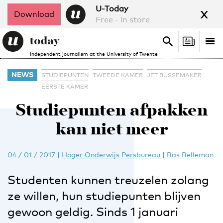
x
U-Today
Download
Free - in store
Search
Tog
Search
Independent journalism at the University of Twente
nav
NEWS
STUDIEPUNTEN
TWEEDE KAMER
JET BUSSEMAKER
EERSTE KAMER
Studiepunten afpakken
kan niet meer
04 / 01 / 2017
|
Hoger Onderwijs Persbureau | Bas Belleman
Studenten kunnen treuzelen zolang
ze willen, hun studiepunten blijven
gewoon geldig. Sinds 1 januari