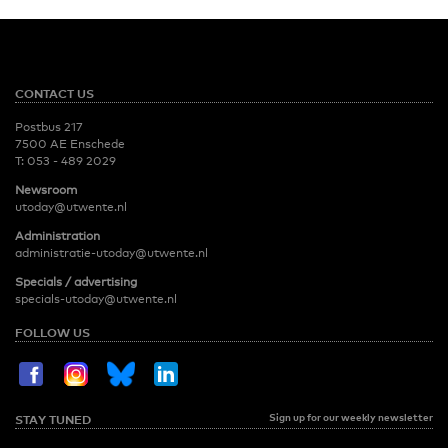
CONTACT US
Postbus 217
7500 AE Enschede
T:
053 - 489 2029
Newsroom
utoday@utwente.nl
Administration
administratie-utoday@utwente.nl
Specials / advertising
specials-utoday@utwente.nl
FOLLOW US
Sign up for our weekly newsletter
STAY TUNED