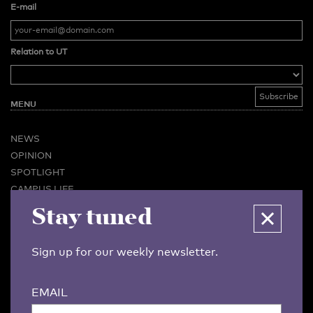
E-mail
Relation to UT
MENU
NEWS
OPINION
SPOTLIGHT
CAMPUS LIFE
VIDEO
Stay tuned
MAGAZINES
BUSINESS & CAREER
Sign up for our weekly newsletter.
ADVERTISING & SERVICES
ABOUT U-TODAY
EMAIL
CONTACT