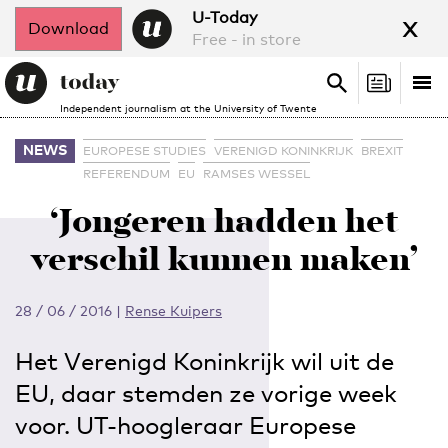
x
U-Today
Download
Free - in store
Search
Tog
Search
Independent journalism at the University of Twente
nav
NEWS
EUROPESE STUDIES
VERENIGD KONINKRIJK
BREXIT
REFERENDUM
EU
RAMSES WESSEL
‘Jongeren hadden het
verschil kunnen maken’
28 / 06 / 2016
|
Rense Kuipers
Het Verenigd Koninkrijk wil uit de
EU, daar stemden ze vorige week
voor. UT-hoogleraar Europese