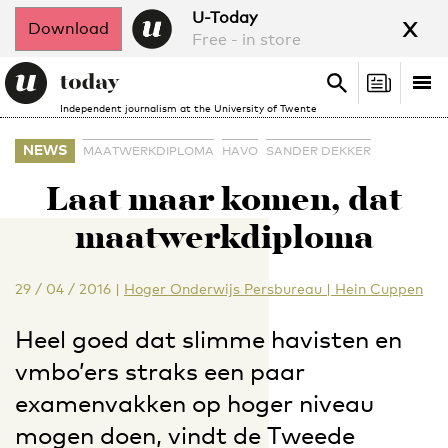
x
U-Today
Download
Free - in store
Search
Tog
Search
Independent journalism at the University of Twente
nav
NEWS
MAATWERKDIPLOMA
HAVO
SANDER DEKKER
Laat maar komen, dat
maatwerkdiploma
29 / 04 / 2016
|
Hoger Onderwijs Persbureau | Hein Cuppen
Heel goed dat slimme havisten en
vmbo’ers straks een paar
examenvakken op hoger niveau
mogen doen, vindt de Tweede