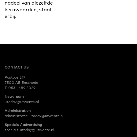
nadeel van diezelfde
kernwaarden, staat
erbij.
CONTACT US
Postbus 217
7500 AE Enschede
T:
053 - 489 2029
Newsroom
utoday@utwente.nl
Administration
administratie-utoday@utwente.nl
Specials / advertising
specials-utoday@utwente.nl