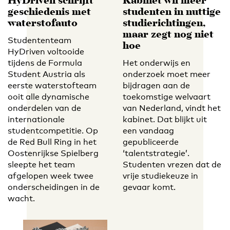
HyDriven schrijft
Kabinet wil meer
geschiedenis met
studenten in nuttige
waterstofauto
studierichtingen,
maar zegt nog niet
Studententeam
hoe
HyDriven voltooide
tijdens de Formula
Het onderwijs en
Student Austria als
onderzoek moet meer
eerste waterstofteam
bijdragen aan de
ooit alle dynamische
toekomstige welvaart
onderdelen van de
van Nederland, vindt het
internationale
kabinet. Dat blijkt uit
studentcompetitie. Op
een vandaag
de Red Bull Ring in het
gepubliceerde
Oostenrijkse Spielberg
‘talentstrategie’.
sleepte het team
Studenten vrezen dat de
afgelopen week twee
vrije studiekeuze in
onderscheidingen in de
gevaar komt.
wacht.