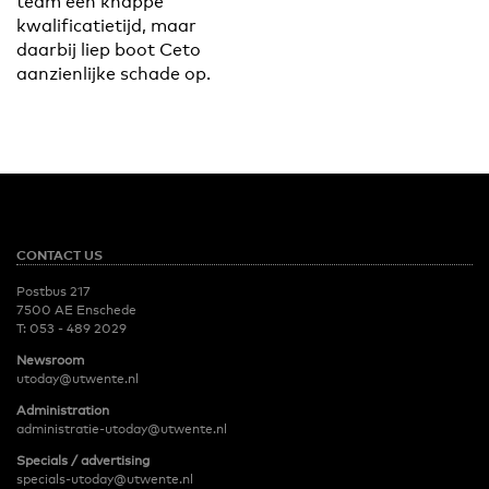
team een knappe
kwalificatietijd, maar
daarbij liep boot Ceto
aanzienlijke schade op.
CONTACT US
Postbus 217
7500 AE Enschede
T:
053 - 489 2029
Newsroom
utoday@utwente.nl
Administration
administratie-utoday@utwente.nl
Specials / advertising
specials-utoday@utwente.nl