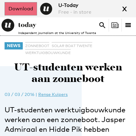
x
U-Today
Download
Free - in store
Search
Tog
Search
Independent journalism at the University of Twente
nav
NEWS
ZONNEBOOT
SOLAR BOAT TWENTE
WERKTUIGBOUWKUNDE
UT-studenten werken
aan zonneboot
03 / 03 / 2016
|
Rense Kuipers
UT-studenten werktuigbouwkunde
werken aan een zonneboot. Jasper
Admiraal en Hidde Pik hebben