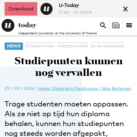
x
U-Today
Download
Free - in store
Search
Tog
Search
Independent journalism at the University of Twente
nav
NEWS
STUDIEPUNTEN
TWEEDE KAMER
JET BUSSEMAKER
Studiepunten kunnen
nog vervallen
29 / 02 / 2016
|
Hoger Onderwijs Persbureau | Bas Belleman
Trage studenten moeten oppassen.
Als ze niet op tijd hun diploma
behalen, kunnen hun studiepunten
nog steeds worden afgepakt,