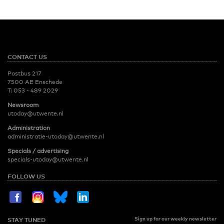
CONTACT US
Postbus 217
7500 AE Enschede
T:
053 - 489 2029
Newsroom
utoday@utwente.nl
Administration
administratie-utoday@utwente.nl
Specials / advertising
specials-utoday@utwente.nl
FOLLOW US
Sign up for our weekly newsletter
STAY TUNED