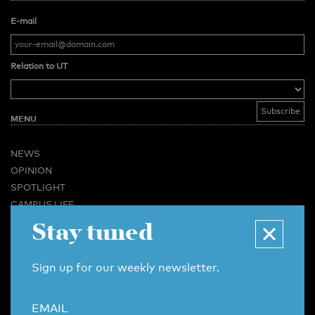
E-mail
Relation to UT
MENU
NEWS
OPINION
SPOTLIGHT
CAMPUS LIFE
Stay tuned
VIDEO
MAGAZINES
BUSINESS & CAREER
Sign up for our weekly newsletter.
ADVERTISING & SERVICES
ABOUT U-TODAY
EMAIL
CONTACT