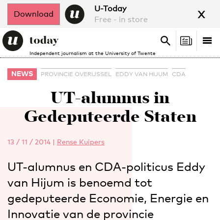
x
U-Today
Download
Free - in store
Search
Tog
Search
Independent journalism at the University of Twente
nav
NEWS
PROVINCIE OVERIJSSEL
EDDY VAN HIJUM
CDA
UT-alumnus in
Gedeputeerde Staten
13 / 11 / 2014
|
Rense Kuipers
UT-alumnus en CDA-politicus Eddy
van Hijum is benoemd tot
gedeputeerde Economie, Energie en
Innovatie van de provincie