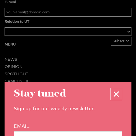
E-mail
Relation to UT
MENU
NEWS
OPINION
SPOTLIGHT
CAMPUS LIFE
Stay tuned
VIDEO
MAGAZINES
BUSINESS & CAREER
Sign up for our weekly newsletter.
ADVERTISING & SERVICES
ABOUT U-TODAY
EMAIL
CONTACT
ARCHIVE