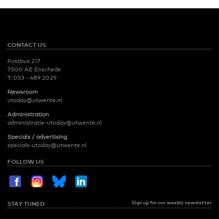
CONTACT US
Postbus 217
7500 AE Enschede
T:
053 - 489 2029
Newsroom
utoday@utwente.nl
Administration
administratie-utoday@utwente.nl
Specials / advertising
specials-utoday@utwente.nl
FOLLOW US
Sign up for our weekly newsletter
STAY TUNED