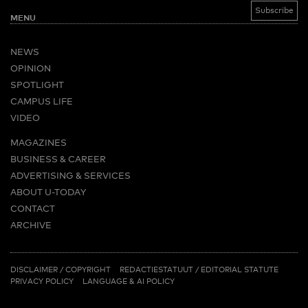
MENU
NEWS
OPINION
SPOTLIGHT
CAMPUS LIFE
VIDEO
MAGAZINES
BUSINESS & CAREER
ADVERTISING & SERVICES
ABOUT U-TODAY
CONTACT
ARCHIVE
MORE
(PDF)
(PDF)
LINKS
DISCLAIMER / COPYRIGHT
REDACTIESTATUUT
/
EDITORIAL STATUTE
PRIVACY POLICY
LANGUAGE & AI POLICY