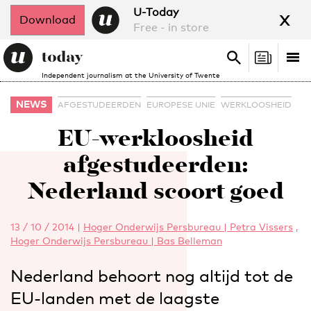
x
U-Today
Download
Free - in store
Search
Tog
Search
Independent journalism at the University of Twente
nav
NEWS
AFGESTUDEERDEN
EUROPESE UNIE
WERKLOOSHEID
EU-werkloosheid
afgestudeerden:
Nederland scoort goed
13 / 10 / 2014
|
Hoger Onderwijs Persbureau | Petra Vissers
,
Hoger Onderwijs Persbureau | Bas Belleman
Nederland behoort nog altijd tot de
EU-landen met de laagste