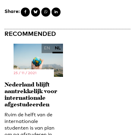
Share:
RECOMMENDED
EN
NL
25 / 11 / 2021
Nederland blijft
aantrekkelijk voor
internationale
afgestudeerden
Ruim de helft van de
internationale
studenten is van plan
om na afstuderen in