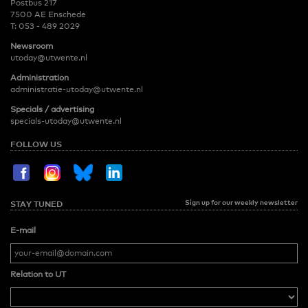
Postbus 217
7500 AE Enschede
T:
053 - 489 2029
Newsroom
utoday@utwente.nl
Administration
administratie-utoday@utwente.nl
Specials / advertising
specials-utoday@utwente.nl
FOLLOW US
Sign up for our weekly newsletter
STAY TUNED
E-mail
Relation to UT