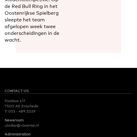
de Red Bull Ring in het
Oostenrijkse Spielberg
sleepte het team
afgelopen week twee
onderscheidingen in de
wacht.
CONTACT US
Postbus 217
7500 AE Enschede
T:
053 - 489 2029
Newsroom
utoday@utwente.nl
Administration