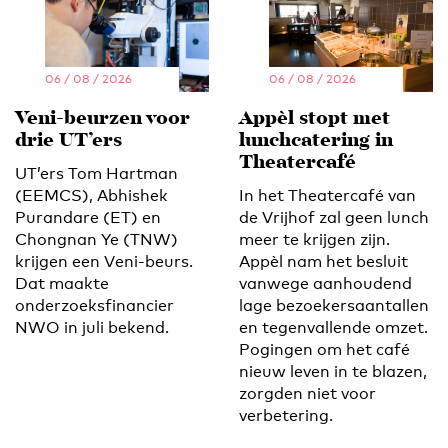
06 / 08 / 2026
06 / 08 / 2026
Veni-beurzen voor
Appèl stopt met
drie UT’ers
lunchcatering in
Theatercafé
UT’ers Tom Hartman
(EEMCS), Abhishek
In het Theatercafé van
Purandare (ET) en
de Vrijhof zal geen lunch
Chongnan Ye (TNW)
meer te krijgen zijn.
krijgen een Veni-beurs.
Appèl nam het besluit
Dat maakte
vanwege aanhoudend
onderzoeksfinancier
lage bezoekersaantallen
NWO in juli bekend.
en tegenvallende omzet.
Pogingen om het café
nieuw leven in te blazen,
zorgden niet voor
verbetering.