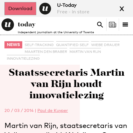
x
U-Today
Download
Free - in store
Search
Tog
Search
Independent journalism at the University of Twente
nav
NEWS
SELF-TRACKING
QUANTIFIED SELF
WIEBE DRAIJER
MAARTEN DEN BRABER
MARTIN VAN RIJN
INNOVATIELEZING
Staatssecretaris Martin
van Rijn houdt
innovatielezing
20 / 03 / 2014
|
Paul de Kuyper
Martin van Rijn, staatsecretaris van