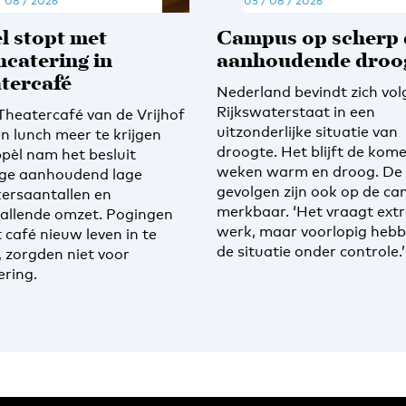
/ 08 / 2026
05 / 08 / 2026
l stopt met
Campus op scherp
hcatering in
aanhoudende droo
tercafé
Nederland bevindt zich vol
Rijkswaterstaat in een
 Theatercafé van de Vrijhof
uitzonderlijke situatie van
en lunch meer te krijgen
droogte. Het blijft de kom
ppèl nam het besluit
weken warm en droog. De
ge aanhoudend lage
gevolgen zijn ook op de c
ersaantallen en
merkbaar. ‘Het vraagt ext
allende omzet. Pogingen
werk, maar voorlopig heb
 café nieuw leven in te
de situatie onder controle.’
, zorgden niet voor
ering.