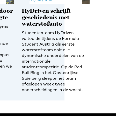
03 / 08 / 2026
 door
HyDriven schrijft
gte
geschiedenis met
waterstofauto
gens
Studententeam HyDriven
voltooide tijdens de Formula
ende
Student Austria als eerste
waterstofteam ooit alle
ampus
dynamische onderdelen van de
ra
internationale
ben we
studentcompetitie. Op de Red
Bull Ring in het Oostenrijkse
Spielberg sleepte het team
afgelopen week twee
onderscheidingen in de wacht.