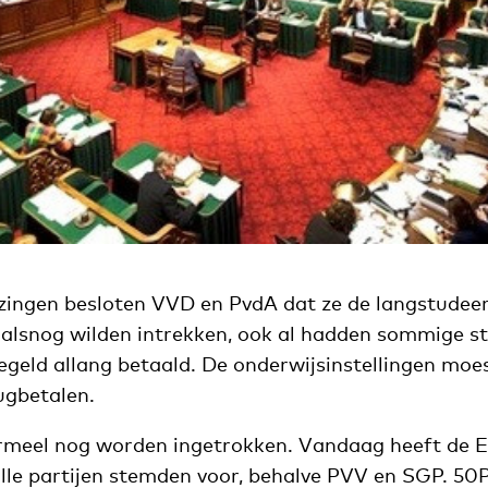
ezingen besloten VVD en PvdA dat ze de langstudee
 alsnog wilden intrekken, ook al hadden sommige s
egeld allang betaald. De onderwijsinstellingen moe
ugbetalen.
rmeel nog worden ingetrokken. Vandaag heeft de 
alle partijen stemden voor, behalve PVV en SGP. 50P