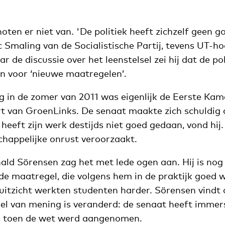
ten er niet van. 'De politiek heeft zichzelf geen g
c Smaling van de Socialistische Partij, tevens UT-h
ar de discussie over het leenstelsel zei hij dat de po
n voor ‘nieuwe maatregelen’.
g in de zomer van 2011 was eigenlijk de Eerste Kam
 van GroenLinks. De senaat maakte zich schuldig a
heeft zijn werk destijds niet goed gedaan, vond hij
chappelijke onrust veroorzaakt.
ld Sörensen zag het met lede ogen aan. Hij is nog 
de maatregel, die volgens hem in de praktijk goed 
ruitzicht werkten studenten harder. Sörensen vindt 
el van mening is veranderd: de senaat heeft immer
s toen de wet werd aangenomen.