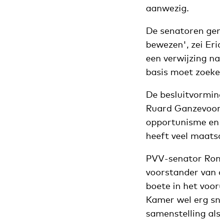
aanwezig.
De senatoren geno
bewezen', zei Eri
een verwijzing na
basis moet zoeke
De besluitvormin
Ruard Ganzevoort
opportunisme en 
heeft veel maats
PVV-senator Rona
voorstander van 
boete in het voo
Kamer wel erg sn
samenstelling al