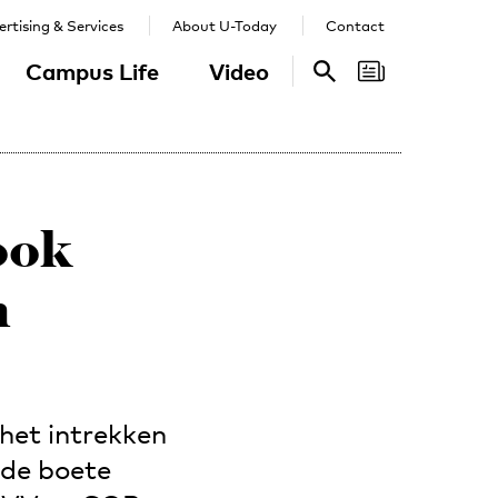
rtising & Services
About U-Today
Contact
Campus Life
Video
Search
Search
ook
n
het intrekken
 de boete