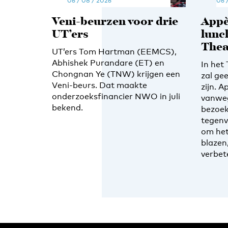
06 / 08 / 2026
06 
Veni-beurzen voor drie
Appè
UT’ers
lunc
Thea
UT’ers Tom Hartman (EEMCS),
Abhishek Purandare (ET) en
In het
Chongnan Ye (TNW) krijgen een
zal ge
Veni-beurs. Dat maakte
zijn. A
onderzoeksfinancier NWO in juli
vanwe
bekend.
bezoek
tegenv
om het
blazen
verbet