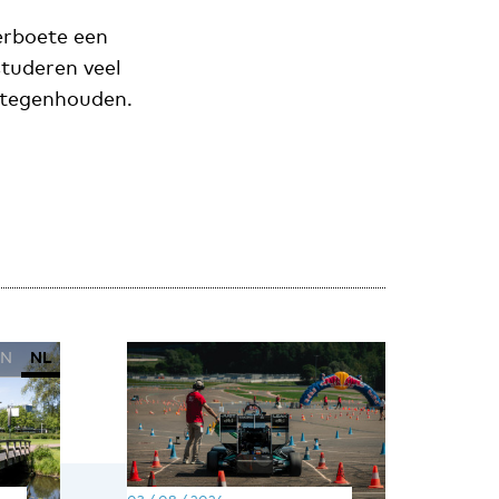
erboete een
studeren veel
tegenhouden.
EN
NL