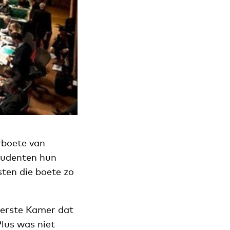
rboete van
tudenten hun
sten die boete zo
Eerste Kamer dat
lus was niet