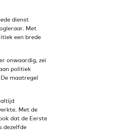
oede dienst
oogleraar. Met
litiek een brede
er onwaardig, zei
an politiek
. De maatregel
altijd
werkte. Met de
ook dat de Eerste
s dezelfde