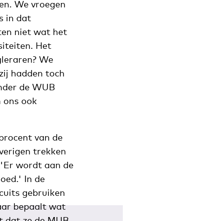
len. We vroegen
s in dat
ten niet wat het
iteiten. Het
gleraren? We
ij hadden toch
 onder de WUB
n ons ook
 procent van de
overigen trekken
: 'Er wordt aan de
oed.' In de
rcuits gebruiken
aar bepaalt wat
et dat ze de MUB