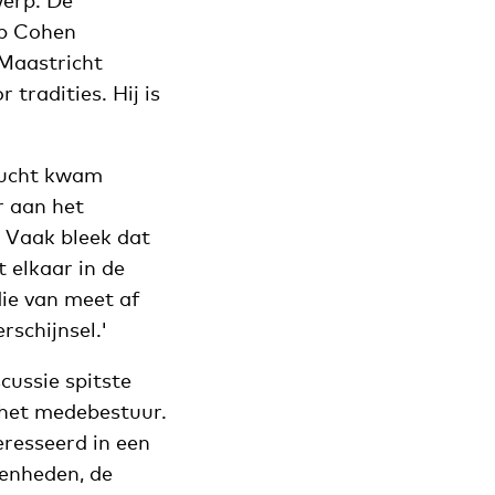
werp. De
ob Cohen
 Maastricht
tradities. Hij is
 lucht kwam
r aan het
. Vaak bleek dat
t elkaar in de
ie van meet af
schijnsel.'
cussie spitste
 het medebestuur.
eresseerd in een
eenheden, de