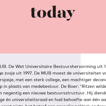
B. De Wet Universitaire Bestuurshervorming uit 1
ge zusje uit 1997. De MUB moest de universiteiten v
sjasje, met een sterk college, een machtiger decan
in plaats van medebestuur. De Boer: 'Ritzen wilde
n negentig een nieuwe bestuursstructuur. Hij diend
ge én universiteitsraad en had behoefte aan één a