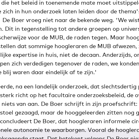
 die het beleid in toenemende mate moet uitstippe
 zich in hun onderzoek laten leiden door de thema'
.' De Boer vroeg niet naar de bekende weg. 'We wis
. Dit in tegenstelling tot andere groepen op univers
scherwijze voor de MUB, de raden tegen. Maar hoo
tellen dat sommige hoogleraren de MUB afwezen, z
ijke expertise in huis, niet de decaan. Anderzijds,
en zich verdedigen tegenover de raden, we konde
 blij waren daar eindelijk af te zijn.'
rde, na een landelijk onderzoek, dat slechtsdertig
sterk richt op het facultaire onderzoeksbeleid, de 
t niets van aan. De Boer schrijft in zijn proefschrift
rstoel gezaagd, maar de hooggeleerden zitten nog g
zo concludeert De Boer, dat hoogleraren informele ci
nele autonomie te waarborgen. Vooral de hoogler
eksagenda staat. Dat betekent volgens De Boer ni