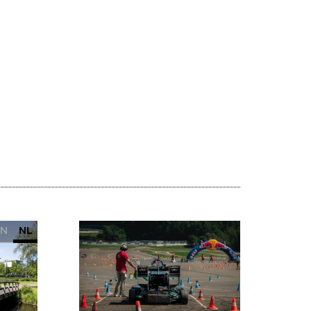
EN
NL