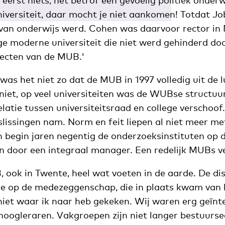
eerst niets, het betrof een gevoelig politiek onder
iversiteit, daar mocht je niet aankomen! Totdat J
 van onderwijs werd. Cohen was daarvoor rector in
e moderne universiteit die niet werd gehinderd door 
tecten van de MUB.'
was het niet zo dat de MUB in 1997 volledig uit de
e niet, op veel universiteiten was de WUBse structuu
latie tussen universiteitsraad en college verschoof
slissingen nam. Norm en feit liepen al niet meer me
begin jaren negentig de onderzoeksinstituten op d
n door een integraal manager. Een redelijk MUBs ver
ook in Twente, heel wat voeten in de aarde. De dis
e op de medezeggenschap, die in plaats kwam van
niet waar ik naar heb gekeken. Wij waren erg geïnt
 hoogleraren. Vakgroepen zijn niet langer bestuurs