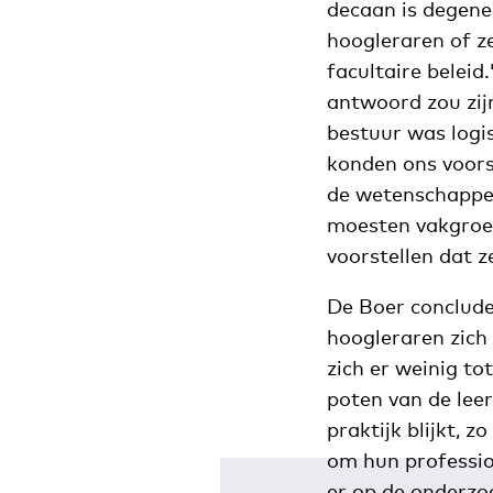
decaan is degene
hoogleraren of ze
facultaire beleid
antwoord zou zijn
bestuur was logi
konden ons voors
de wetenschappel
moesten vakgroep
voorstellen dat ze
De Boer concludee
hoogleraren zich 
zich er weinig to
poten van de lee
praktijk blijkt, 
om hun professio
er op de onderzo