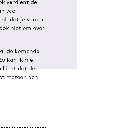
ok verdient de
an veel
enk dat je verder
 ook niet om over
zal de komende
Zo kan ik me
llicht dat de
het meteen een