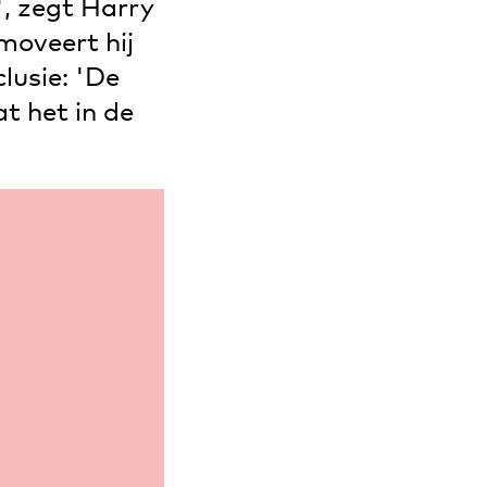
', zegt Harry
moveert hij
lusie: 'De
t het in de