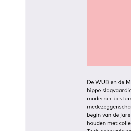
De WUB en de MU
hippe slagvaardi
moderner bestuur
medezeggenschap 
begin van de jare
houden met colle