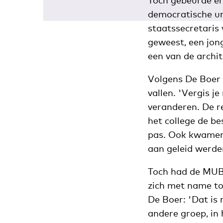
Toch gebeurde er 
democratische un
staatssecretaris
geweest, een jong
een van de archi
Volgens De Boer 
vallen. 'Vergis j
veranderen. De re
het college de be
pas. Ook kwamen 
aan geleid werde
Toch had de MUB, 
zich met name to
De Boer: 'Dat is 
andere groep, in