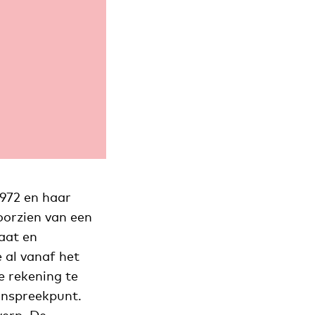
972 en haar
oorzien van een
aat en
 al vanaf het
e rekening te
anspreekpunt.