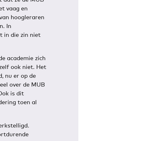
et vaag en
 van hoogleraren
n. In
in die zin niet
de academie zich
zelf ook niet. Het
, nu er op de
deel over de MUB
ok is dit
dering toen al
kstelligd.
ortdurende