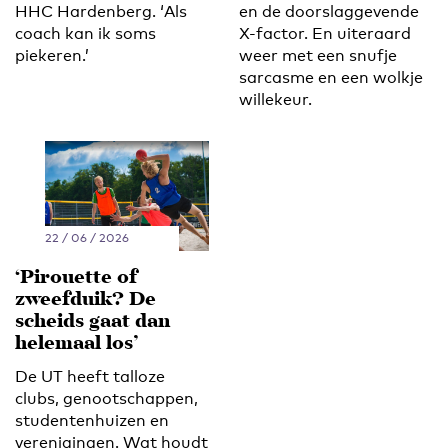
HHC Hardenberg. ‘Als
en de doorslaggevende
coach kan ik soms
X-factor. En uiteraard
piekeren.’
weer met een snufje
sarcasme en een wolkje
willekeur.
22 / 06 / 2026
‘Pirouette of
zweefduik? De
scheids gaat dan
helemaal los’
De UT heeft talloze
clubs, genootschappen,
studentenhuizen en
verenigingen. Wat houdt