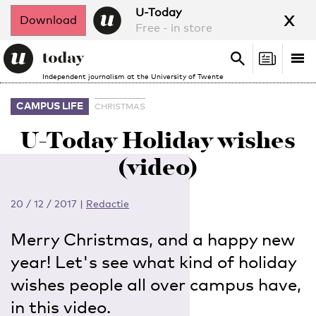
x
U-Today
Download
Free - in store
Search
Tog
Search
Independent journalism at the University of Twente
nav
CAMPUS LIFE
CHRISTMAS
U-Today Holiday wishes
(video)
20 / 12 / 2017
|
Redactie
Merry Christmas, and a happy new
year! Let's see what kind of holiday
wishes people all over campus have,
in this video.