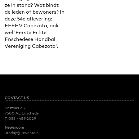
ze in stand? Wat bindt
de leden of bewoners? In
deze 54e aflevering:
EEEHV Cabezota, ook
wel ‘Eerste Echte
Enschedese Handbal
Vereniging Cabezota’.
CONTACT US
Postbus 217
7500 AE Enschede
T:
053 - 489 2029
Newsroom
utoday@utwente.nl