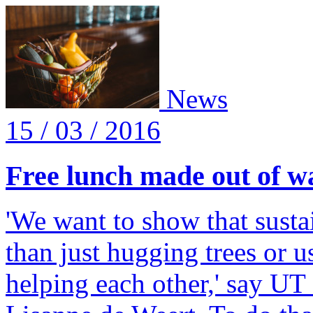
News
15 / 03 / 2016
Free lunch made out of w
'We want to show that susta
than just hugging trees or us
helping each other,' say U