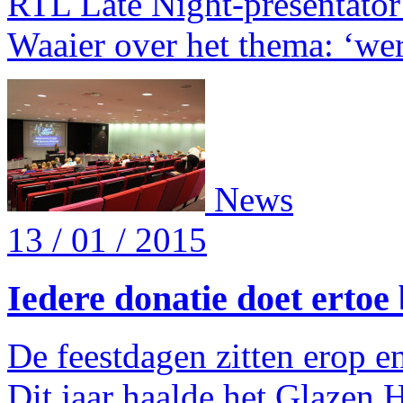
RTL Late Night-presentator 
Waaier over het thema: ‘wer
News
13 / 01 / 2015
Iedere donatie doet ertoe
De feestdagen zitten erop 
Dit jaar haalde het Glazen 