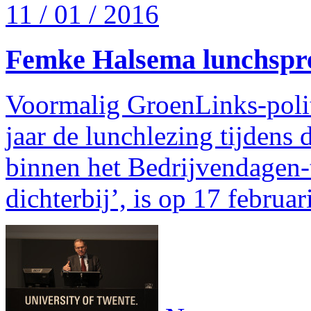
11 / 01 / 2016
Femke Halsema lunchspr
Voormalig GroenLinks-poli
jaar de lunchlezing tijdens
binnen het Bedrijvendagen-t
dichterbij’, is op 17 februar