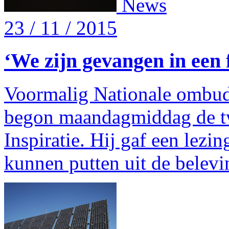
News
23 / 11 / 2015
‘We zijn gevangen in een f
Voormalig Nationale ombu
begon maandagmiddag de tw
Inspiratie. Hij gaf een lezin
kunnen putten uit de belevi