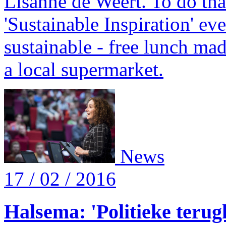
Lisanne de Weert. To do tha
'Sustainable Inspiration' eve
sustainable - free lunch ma
a local supermarket.
News
17 / 02 / 2016
Halsema: 'Politieke terug