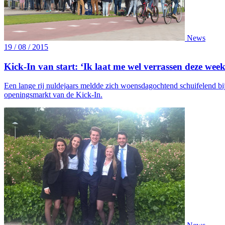
News
19 / 08 / 2015
Kick-In van start: ‘Ik laat me wel verrassen deze week
Een lange rij nuldejaars meldde zich woensdagochtend schuifelend b
openingsmarkt van de Kick-In.