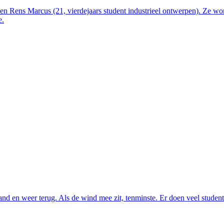
) en Rens Marcus (21, vierdejaars student industrieel ontwerpen). Ze 
e.
and en weer terug. Als de wind mee zit, tenminste. Er doen veel studen