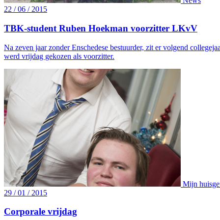
News
22 / 06 / 2015
TBK-student Ruben Hoekman voorzitter LKvV
Na zeven jaar zonder Enschedese bestuurder, zit er volgend college
werd vrijdag gekozen als voorzitter.
Mijn huisge
29 / 01 / 2015
Corporale vrijdag