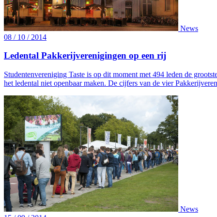
News
08 / 10 / 2014
Ledental Pakkerijverenigingen op een rij
Studentenvereniging Taste is op dit moment met 494 leden de grootst
het ledental niet openbaar maken. De cijfers van de vier Pakkerijveren
News