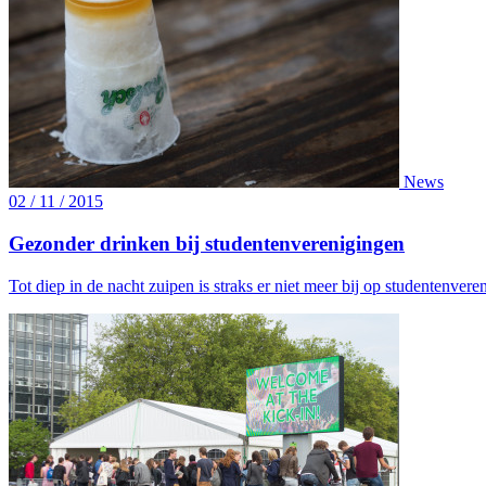
News
02 / 11 / 2015
Gezonder drinken bij studentenverenigingen
Tot diep in de nacht zuipen is straks er niet meer bij op studentenv