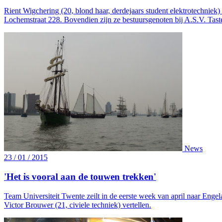
Rient Wigchering (20, blond haar, derdejaars student elektrotechniek
Lochemstraat 228. Bovendien zijn ze bestuursgenoten bij A.S.V. Tast
News
23 / 01 / 2015
'Het is vooral aan de touwen trekken'
Team Universiteit Twente zeilt in de eerste week van april naar Engel
Victor Brouwer (21, civiele techniek) vertellen.