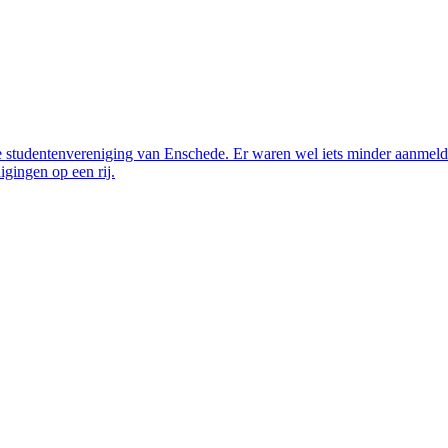
e studentenvereniging van Enschede. Er waren wel iets minder aanmeldi
igingen op een rij.