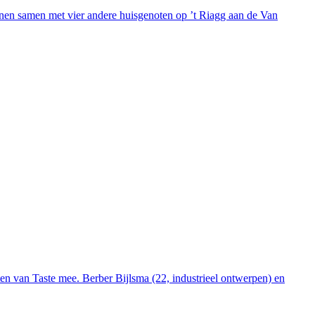
wonen samen met vier andere huisgenoten op ’t Riagg aan de Van
ten van Taste mee. Berber Bijlsma (22, industrieel ontwerpen) en