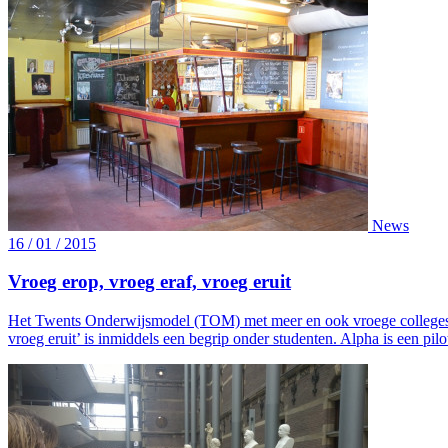
News
16 / 01 / 2015
Vroeg erop, vroeg eraf, vroeg eruit
Het Twents Onderwijsmodel (TOM) met meer en ook vroege colleges z
vroeg eruit’ is inmiddels een begrip onder studenten. Alpha is een pil