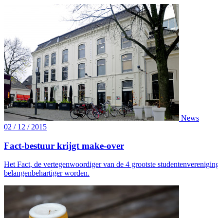
News
02 / 12 / 2015
Fact-bestuur krijgt make-over
Het Fact, de vertegenwoordiger van de 4 grootste studentenverenigin
belangenbehartiger worden.