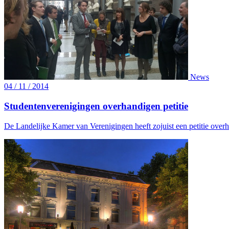
News
04 / 11 / 2014
Studentenverenigingen overhandigen petitie
De Landelijke Kamer van Verenigingen heeft zojuist een petitie overha